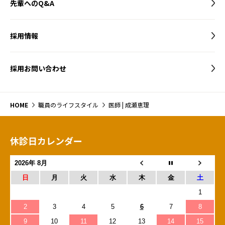
先輩へのQ&A
採用情報
採用お問い合わせ
HOME
職員のライフスタイル
医師 | 成瀬恵理
休診日カレンダー
2026年 8月
日
月
火
水
木
金
土
1
2
3
4
5
6
7
8
9
10
11
12
13
14
15