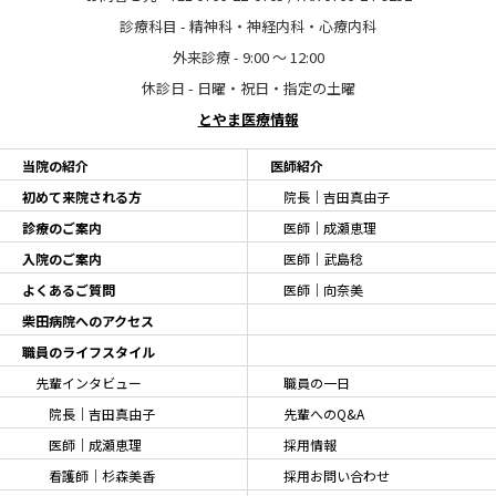
診療科目 - 精神科・神経内科・心療内科
外来診療 - 9:00 〜 12:00
休診日 - 日曜・祝日・指定の土曜
とやま医療情報
当院の紹介
医師紹介
初めて来院される方
院長｜吉田真由子
診療のご案内
医師｜成瀬恵理
入院のご案内
医師｜武島稔
よくあるご質問
医師｜向奈美
柴田病院へのアクセス
職員のライフスタイル
先輩インタビュー
職員の一日
院長｜吉田真由子
先輩へのQ&A
医師｜成瀬恵理
採用情報
看護師｜杉森美香
採用お問い合わせ